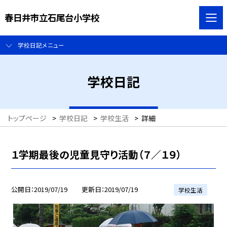
春日井市立石尾台小学校
学校日記メニュー
学校日記
トップページ
>
学校日記
>
学校生活
>
詳細
１学期最後の児童見守り活動（７／１９）
公開日
2019/07/19
更新日
2019/07/19
学校生活