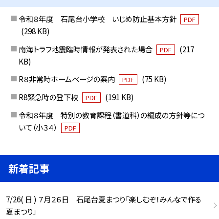
令和８年度 石尾台小学校 いじめ防止基本方針
PDF
(298 KB)
南海トラフ地震臨時情報が発表された場合
(217
PDF
KB)
R８非常時ホームページの案内
(75 KB)
PDF
R8緊急時の登下校
(191 KB)
PDF
令和８年度 特別の教育課程（書道科）の編成の方針等につ
いて（小３４）
PDF
新着記事
7/26( 日 ) ７月２６日 石尾台夏まつり「楽しむぞ！みんなで作る
夏まつり」