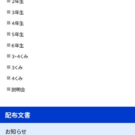
２年生
３年生
４年生
５年生
６年生
３・４くみ
３くみ
４くみ
説明会
配布文書
お知らせ