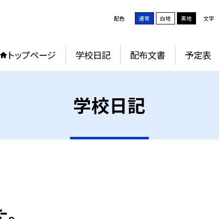
配色
通常
白地
黒地
文字
トップページ
学校日記
配布文書
予定表
学校日記
た。