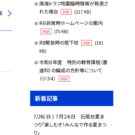
南海トラフ地震臨時情報が発表さ
れた場合
(217 KB)
事
PDF
R８非常時ホームページの案内
(75 KB)
PDF
R8緊急時の登下校
(191
PDF
KB)
令和８年度 特別の教育課程（書
道科）の編成の方針等について
（小３４）
PDF
新着記事
7/26( 日 ) ７月２６日 石尾台夏ま
つり「楽しむぞ！みんなで作る夏まつ
り」