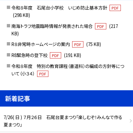
令和８年度 石尾台小学校 いじめ防止基本方針
PDF
(298 KB)
南海トラフ地震臨時情報が発表された場合
(217
PDF
KB)
R８非常時ホームページの案内
(75 KB)
PDF
R8緊急時の登下校
(191 KB)
PDF
令和８年度 特別の教育課程（書道科）の編成の方針等につ
いて（小３４）
PDF
新着記事
7/26( 日 ) ７月２６日 石尾台夏まつり「楽しむぞ！みんなで作る
夏まつり」