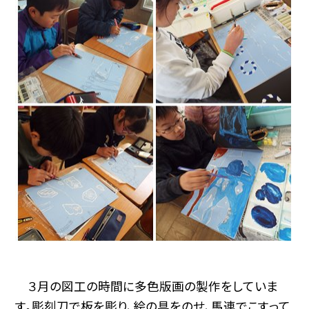
３月の図工の時間に多色版画の製作をしていま
す。彫刻刀で板を彫り、絵の具をのせ、馬連でこすって