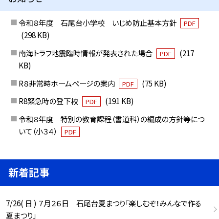
令和８年度 石尾台小学校 いじめ防止基本方針
PDF
(298 KB)
南海トラフ地震臨時情報が発表された場合
(217
PDF
KB)
R８非常時ホームページの案内
(75 KB)
PDF
R8緊急時の登下校
(191 KB)
PDF
令和８年度 特別の教育課程（書道科）の編成の方針等につ
いて（小３４）
PDF
新着記事
7/26( 日 ) ７月２６日 石尾台夏まつり「楽しむぞ！みんなで作る
夏まつり」