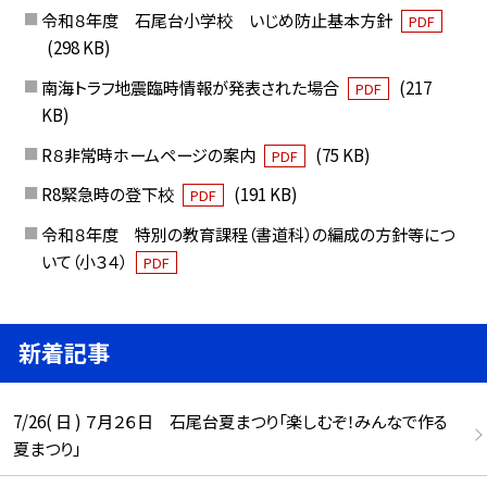
令和８年度 石尾台小学校 いじめ防止基本方針
PDF
(298 KB)
南海トラフ地震臨時情報が発表された場合
(217
PDF
KB)
R８非常時ホームページの案内
(75 KB)
PDF
R8緊急時の登下校
(191 KB)
PDF
令和８年度 特別の教育課程（書道科）の編成の方針等につ
いて（小３４）
PDF
新着記事
7/26( 日 ) ７月２６日 石尾台夏まつり「楽しむぞ！みんなで作る
夏まつり」