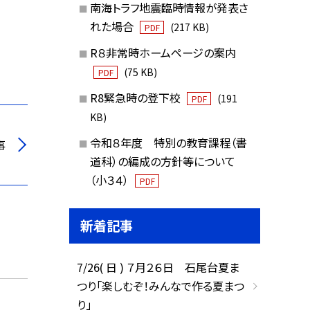
南海トラフ地震臨時情報が発表さ
れた場合
(217 KB)
PDF
R８非常時ホームページの案内
(75 KB)
PDF
R8緊急時の登下校
(191
PDF
KB)
令和８年度 特別の教育課程（書
事
道科）の編成の方針等について
（小３４）
PDF
新着記事
7/26( 日 ) ７月２６日 石尾台夏ま
つり「楽しむぞ！みんなで作る夏まつ
り」