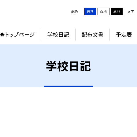
配色
通常
白地
黒地
文字
トップページ
学校日記
配布文書
予定表
学校日記