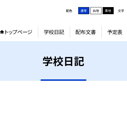
配色
通常
白地
黒地
文字
トップページ
学校日記
配布文書
予定表
学校日記