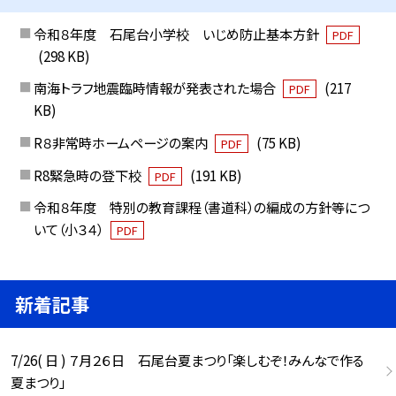
令和８年度 石尾台小学校 いじめ防止基本方針
PDF
(298 KB)
南海トラフ地震臨時情報が発表された場合
(217
PDF
KB)
R８非常時ホームページの案内
(75 KB)
PDF
R8緊急時の登下校
(191 KB)
PDF
令和８年度 特別の教育課程（書道科）の編成の方針等につ
いて（小３４）
PDF
新着記事
7/26( 日 ) ７月２６日 石尾台夏まつり「楽しむぞ！みんなで作る
夏まつり」