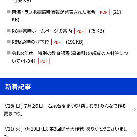
(298 KB)
南海トラフ地震臨時情報が発表された場合
(217
PDF
KB)
R８非常時ホームページの案内
(75 KB)
PDF
R8緊急時の登下校
(191 KB)
PDF
令和８年度 特別の教育課程（書道科）の編成の方針等につ
いて（小３４）
PDF
新着記事
7/26( 日 ) ７月２６日 石尾台夏まつり「楽しむぞ！みんなで作る
夏まつり」
7/21( 火 ) 7月19日（日）第2回除草大作戦、ありがとうございまし
た。