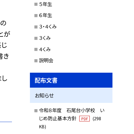
５年生
６年生
の
３・４くみ
とが
３くみ
感じ
４くみ
書き
説明会
まし
配布文書
お知らせ
令和８年度 石尾台小学校 い
じめ防止基本方針
(298
PDF
KB)