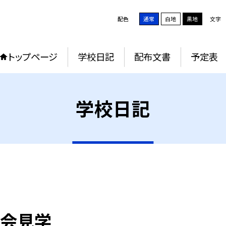
配色
通常
白地
黒地
文字
トップページ
学校日記
配布文書
予定表
学校日記
社会見学