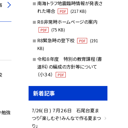
南海トラフ地震臨時情報が発表さ
事
れた場合
(217 KB)
PDF
R８非常時ホームページの案内
(75 KB)
PDF
R8緊急時の登下校
(191
PDF
KB)
令和８年度 特別の教育課程（書
道科）の編成の方針等について
（小３４）
校
PDF
新着記事
7/26( 日 ) ７月２６日 石尾台夏ま
い勉強
つり「楽しむぞ！みんなで作る夏まつ
り」