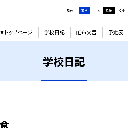
配色
通常
白地
黒地
文字
トップページ
学校日記
配布文書
予定表
学校日記
給食