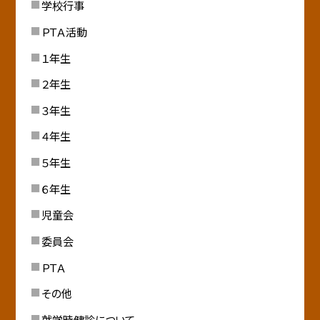
学校行事
ＰＴＡ活動
１年生
２年生
３年生
４年生
５年生
６年生
児童会
委員会
ＰＴＡ
その他
就学時健診について