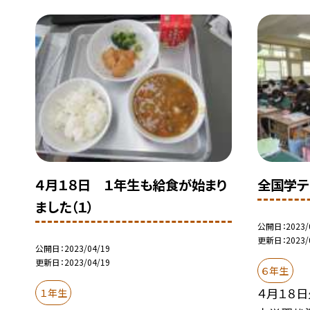
４月１８日 １年生も給食が始まり
全国学テ
ました（１）
公開日
2023/
更新日
2023/
公開日
2023/04/19
更新日
2023/04/19
６年生
４月１８日
１年生