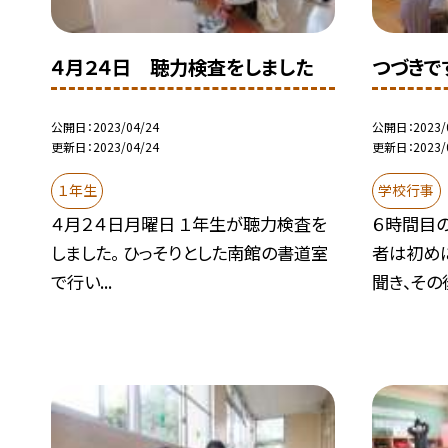
４月２４日 聴力検査をしました
つづきで
公開日
2023/04/24
公開日
2023/
更新日
2023/04/24
更新日
2023/
１年生
学校行事
４月２４日月曜日 １年生が聴力検査を
６時間目
しました。 ひっそりとした南館の書道室
者は初め
で行い...
聞き、その後、