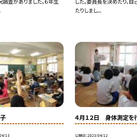
況調査がありました。６年生
した。委員長を決めたり、自
.
たりしまし...
様子
４月１２日 身体測定を
04/13
公開日
2023/04/12