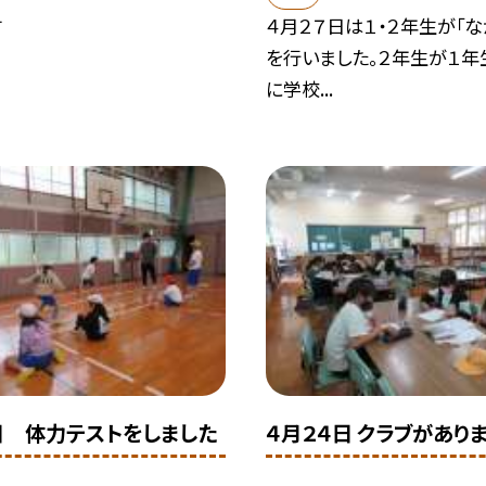
す
４月２７日は１・２年生が「な
を行いました。２年生が１年
に学校...
日 体力テストをしました
４月２４日 クラブがあり