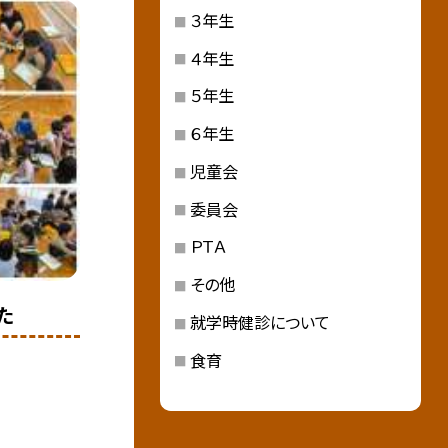
３年生
４年生
５年生
６年生
児童会
委員会
ＰＴＡ
その他
た
就学時健診について
食育