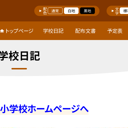
配色
文字
通常
白地
黒地
標
トップページ
学校日記
配布文書
予定表
学校日記
屋小学校ホームページへ