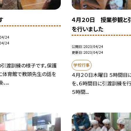
す
４月２０日 授業参観と
を行いました
04/24
04/24
公開日
2023/04/24
更新日
2023/04/24
の引渡訓練の様子です。保護
学校行事
に体育館で教頭先生の話を
４月２０日木曜日 ５時間目
...
を、６時間目に引渡訓練を行
５時間...