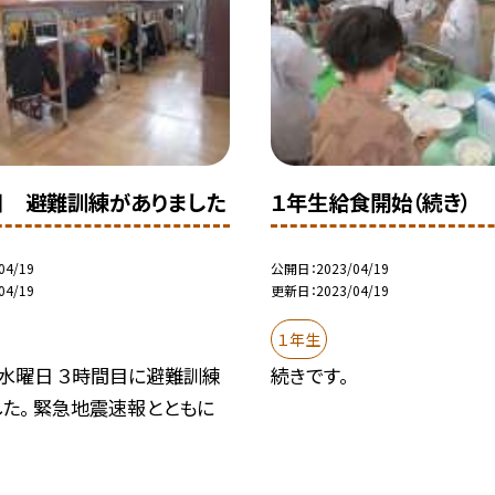
日 避難訓練がありました
１年生給食開始（続き）
04/19
公開日
2023/04/19
04/19
更新日
2023/04/19
１年生
日水曜日 ３時間目に避難訓練
続きです。
た。 緊急地震速報とともに