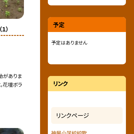
予定
１）
予定はありません
動がありま
リンク
。花壇ボラ
リンクページ
神屋小学校校歌