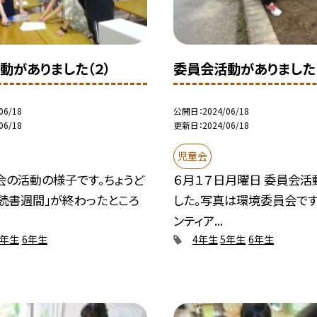
動がありました（２）
委員会活動がありました（
06/18
公開日
2024/06/18
06/18
更新日
2024/06/18
児童会
会の活動の様子です。ちょうど
６月１７日月曜日 委員会活
読書週間」が終わったところ
した。写真は環境委員会です
ンティア...
5年生
6年生
4年生
5年生
6年生