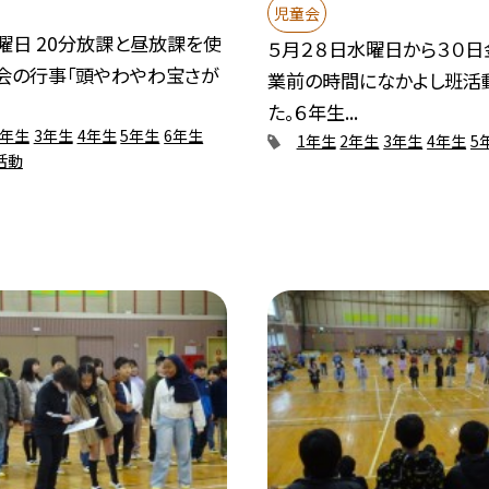
児童会
曜日 20分放課と昼放課を使
５月２８日水曜日から３０日
童会の行事「頭やわやわ宝さが
業前の時間になかよし班活
た。６年生...
2年生
3年生
4年生
5年生
6年生
1年生
2年生
3年生
4年生
5
活動