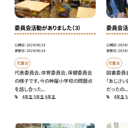
委員会活動がありました（３）
委員会活
公開日
2024/06/18
公開日
2024/
更新日
2024/06/18
更新日
2024/
児童会
児童会
代表委員会、体育委員会、保健委員会
図書委員
の様子です。今の神屋小学校の問題点
「あじさい
を話し合った...
だったの...
4年生
5年生
6年生
4年生