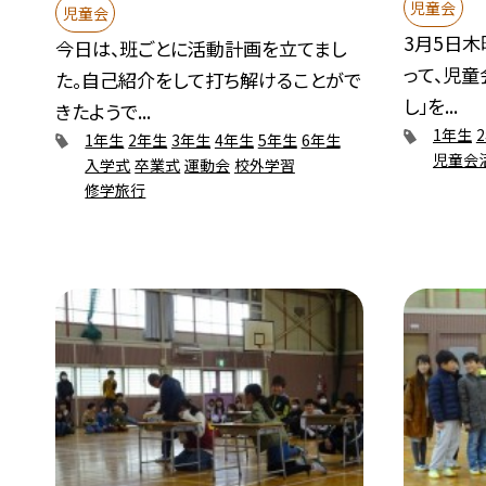
児童会
児童会
3月5日木
今日は、班ごとに活動計画を立てまし
って、児
た。自己紹介をして打ち解けることがで
し」を...
きたようで...
1年生
1年生
2年生
3年生
4年生
5年生
6年生
児童会
入学式
卒業式
運動会
校外学習
修学旅行