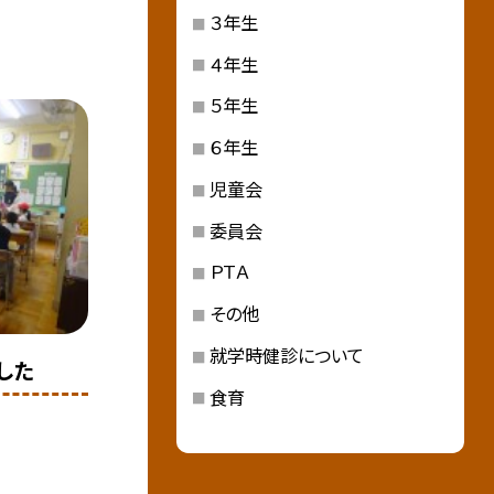
３年生
４年生
５年生
６年生
児童会
委員会
ＰＴＡ
その他
就学時健診について
した
食育