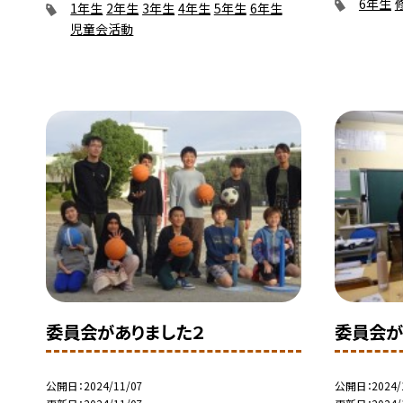
6年生
1年生
2年生
3年生
4年生
5年生
6年生
児童会活動
委員会がありました２
委員会が
公開日
2024/11/07
公開日
2024/