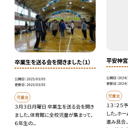
平安神宮
卒業生を送る会を開きました（１）
公開日
2024/
公開日
2025/03/05
更新日
2024/
更新日
2025/03/05
児童会
児童会
１３：２５
３月３日月曜日 卒業生を送る会を開き
した。ホー
ました。体育館に全校児童が集まって、
進み具合..
６年生の...