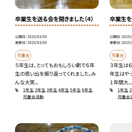
卒業生を送る会を開きました（４）
卒業生を
公開日
2025/03/05
公開日
2025/
更新日
2025/03/05
更新日
2025/
児童会
児童会
５年生は、とってもおもしろい劇で６年
３年生は６
生の思い出を振り返ってくれました。み
年生はや
んな大笑...
１年間大..
1年生
2年生
3年生
4年生
5年生
6年生
1年生
児童会活動
児童会