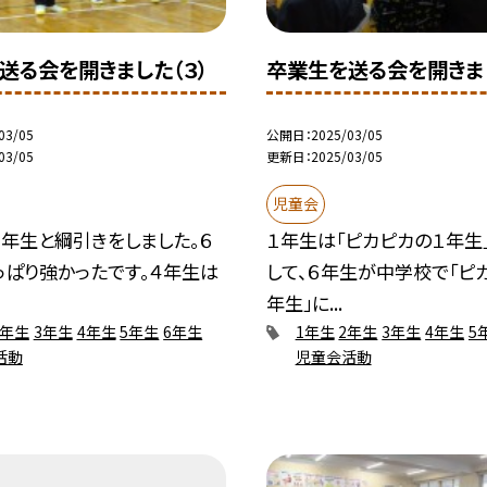
送る会を開きました（３）
卒業生を送る会を開きまし
03/05
公開日
2025/03/05
03/05
更新日
2025/03/05
児童会
年生と綱引きをしました。６
１年生は「ピカピカの１年生
っぱり強かったです。４年生は
して、６年生が中学校で「ピ
.
年生」に...
2年生
3年生
4年生
5年生
6年生
1年生
2年生
3年生
4年生
5
活動
児童会活動