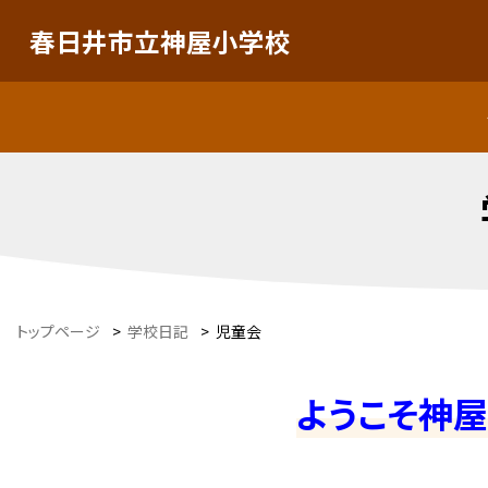
春日井市立神屋小学校
トップページ
>
学校日記
>
児童会
ようこそ神