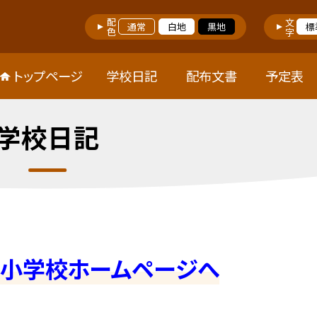
配色
文字
通常
白地
黒地
標
トップページ
学校日記
配布文書
予定表
学校日記
屋小学校ホームページへ