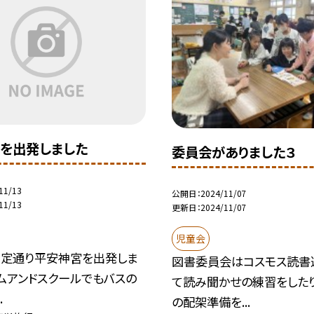
を出発しました
委員会がありました３
11/13
公開日
2024/11/07
11/13
更新日
2024/11/07
児童会
予定通り平安神宮を出発しま
図書委員会はコスモス読書
ムアンドスクールでもバスの
て読み聞かせの練習をした
.
の配架準備を...