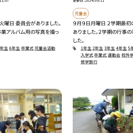
11/07
更新日
2024/09/11
児童会
火曜日 委員会がありました。
９月９日月曜日 ２学期最初
卒業アルバム用の写真を撮っ
ありました。２学期の行事の
した。
5年生
6年生
卒業式
児童会活動
1年生
2年生
3年生
4年生
5
入学式
卒業式
運動会
校外
修学旅行