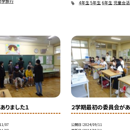
修学旅行
4年生
5年生
6年生
児童会活
ありました１
２学期最初の委員会があ
11/07
公開日
2024/09/11