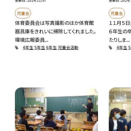
更新日
2024/11/07
更新日
2024/
児童会
児童会
体育委員会は写真撮影のほか体育館
１１月５日
器具庫をきれいに掃除してくれました。
６年生の
環境広報委員...
たりしま...
4年生
5年生
6年生
児童会活動
4年生