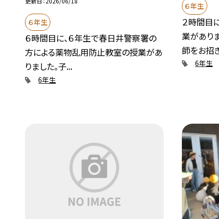
更新日
2026/06/18
６年生
２時間目
６年生
業があり
６時間目に、６年生で春日井警察署の
師をお招きし
方による薬物乱用防止教室の授業があ
6年生
りました。子...
6年生