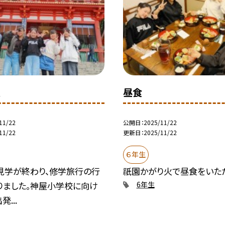
社
昼食
11/22
公開日
2025/11/22
11/22
更新日
2025/11/22
６年生
見学が終わり、修学旅行の行
祇園かがり火で昼食をいた
りました。神屋小学校に向け
6年生
...