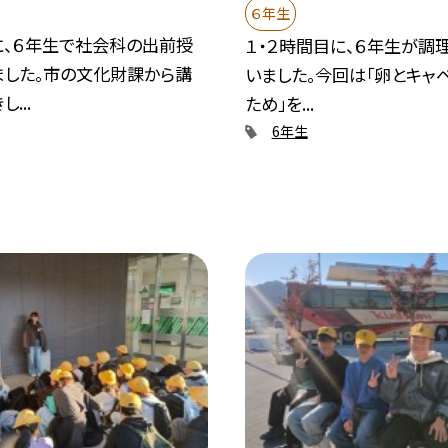
６年生
に、６年生で社会科の出前授
１・２時間目に、６年生が調
ました。市の文化財課から講
いました。今回は「卵とキャ
...
ため」を...
6年生