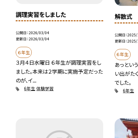
調理実習をしました
解散式
公開日
2026/03/04
公開日
2025/
更新日
2026/03/04
更新日
2025/
６年生
６年生
３月４日水曜日 ６年生が調理実習をし
あっという
ました。本来は２学期に実施予定だった
い出がた
のが、イ...
でした。
6年生
体験学習
6年生