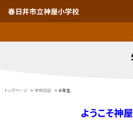
春日井市立神屋小学校
トップページ
>
学校日記
>
６年生
ようこそ神