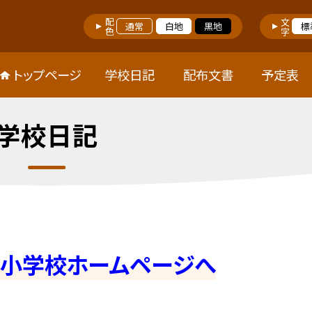
配色
文字
通常
白地
黒地
標
トップページ
学校日記
配布文書
予定表
学校日記
屋小学校ホームページへ