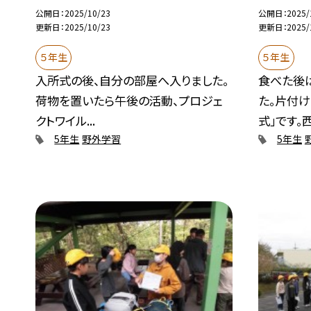
公開日
2025/10/23
公開日
2025/
更新日
2025/10/23
更新日
2025/
５年生
５年生
入所式の後、自分の部屋へ入りました。
食べた後
荷物を置いたら午後の活動、プロジェ
た。片付
クトワイル...
式」です。西.
5年生
野外学習
5年生