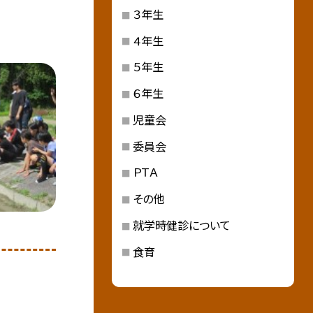
３年生
４年生
５年生
６年生
児童会
委員会
ＰＴＡ
その他
就学時健診について
食育