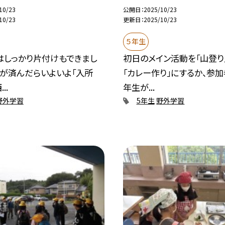
10/23
公開日
2025/10/23
10/23
更新日
2025/10/23
５年生
はしっかり片付けもできまし
初日のメイン活動を「山登り
けが済んだらいよいよ「入所
「カレー作り」にするか、参
..
年生が...
野外学習
5年生
野外学習