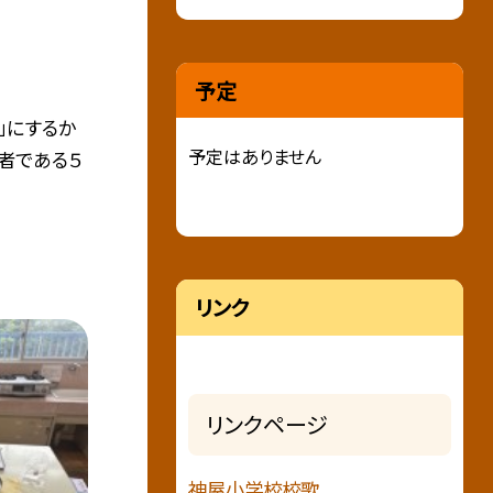
予定
」にするか
予定はありません
加者である５
リンク
リンクページ
神屋小学校校歌