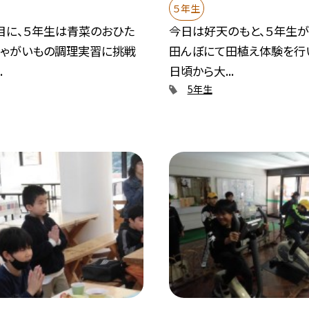
５年生
目に、５年生は青菜のおひた
今日は好天のもと、５年生
じゃがいもの調理実習に挑戦
田んぼにて田植え体験を行
.
日頃から大...
5年生