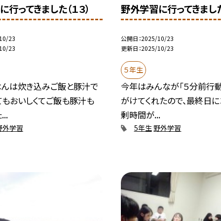
に行ってきました（１３）
野外学習に行ってきました
10/23
公開日
2025/10/23
10/23
更新日
2025/10/23
５年生
はんは炊き込みご飯と豚汁で
今年はみんなが「５分前行動
てもおいしくてご飯も豚汁も
がけてくれたので、最終日に
..
剰時間が...
野外学習
5年生
野外学習