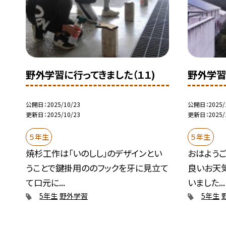
野外学習に行ってきました（１１)
野外学習
公開日
2025/10/23
公開日
2025/
更新日
2025/10/23
更新日
2025/
５年生
５年生
焼杉工作は「いのしし」のデザインとい
おはようご
うことで鍵掛用ののフックを牙に見立て
良いお天
て口元に...
いました...
5年生
野外学習
5年生