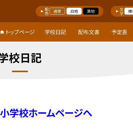
配色
文字
通常
白地
黒地
標
トップページ
学校日記
配布文書
予定表
学校日記
屋小学校ホームページへ