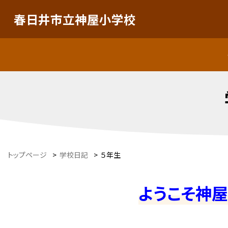
春日井市立神屋小学校
トップページ
>
学校日記
>
５年生
ようこそ神