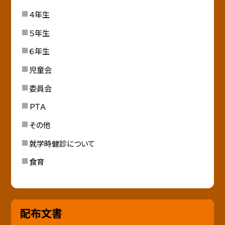
４年生
５年生
６年生
児童会
委員会
ＰＴＡ
その他
就学時健診について
食育
配布文書