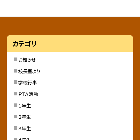
カテゴリ
お知らせ
校長室より
学校行事
ＰＴＡ活動
１年生
２年生
３年生
４年生