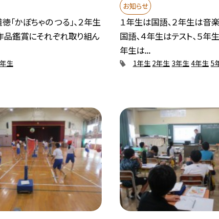
お知らせ
徳「かぼちゃの つる」、２年生
１年生は国語、２年生は音楽
作品鑑賞にそれぞれ取り組ん
国語、４年生はテスト、５年
年生は...
2年生
1年生
2年生
3年生
4年生
5