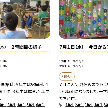
（木） ２時間目の様子
７月１日（水） 今日から
07/02
公開日
2026/07/01
07/02
更新日
2026/07/01
お知らせ
外国語科、５年生は家庭科、４
７月に入り、夏休みまでもう
画工作、３年生は体育、２年生
いう時期になりました。一学
.
たちが作...
2年生
3年生
4年生
5年生
6年生
1年生
2年生
3年生
4年生
5