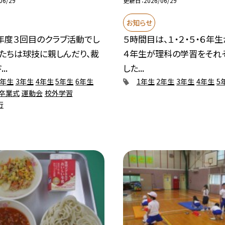
06/29
更新日
2026/06/29
お知らせ
年度３回目のクラブ活動でし
５時間目は、１・２・５・６年生
たちは球技に親しんだり、裁
４年生が理科の学習をそれ
..
した...
2年生
3年生
4年生
5年生
6年生
1年生
2年生
3年生
4年生
5
卒業式
運動会
校外学習
行