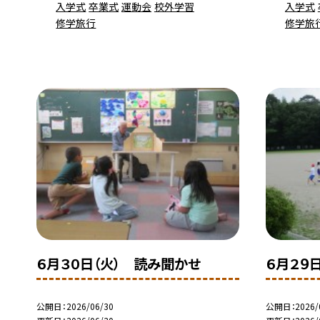
入学式
卒業式
運動会
校外学習
入学式
修学旅行
修学旅
６月３０日（火） 読み聞かせ
６月２９
公開日
2026/06/30
公開日
2026/