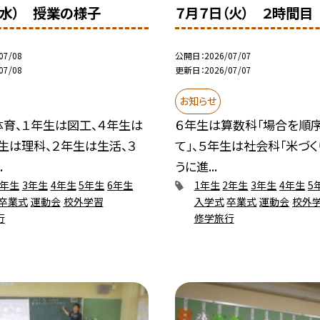
（水） 授業の様子
７月７日（火） ２時間目
07/08
公開日
2026/07/07
07/08
更新日
2026/07/07
お知らせ
体育、１年生は図工、４年生は
６年生は算数科「場合を順
生は理科、２年生は生活、３
て」、５年生は社会科「米づ
.
うに進...
2年生
3年生
4年生
5年生
6年生
1年生
2年生
3年生
4年生
5
卒業式
運動会
校外学習
入学式
卒業式
運動会
校外
行
修学旅行