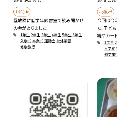
更新日
2026/06/30
更新日
2026/
お知らせ
お知らせ
昼放課に低学年図書室で読み聞かせ
今回は今
の会がありました。
た。子ども
縫やカード.
1年生
2年生
3年生
4年生
5年生
6年生
入学式
卒業式
運動会
校外学習
1年生
修学旅行
入学式
修学旅