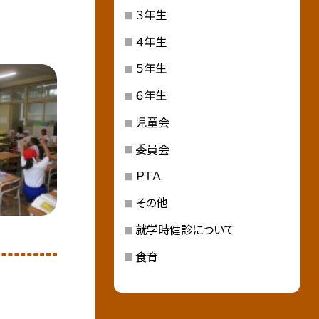
３年生
４年生
５年生
６年生
児童会
委員会
ＰＴＡ
その他
就学時健診について
食育