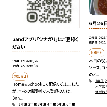
６月２６
公開日
2026/
bandアプリ「ツナガリ」にご登録く
更新日
2026/
ださい
お知らせ
本日の献立
公開日
2026/06/26
更新日
2026/06/26
ソース、コ
のと...
お知らせ
1年生
Home＆Schoolにて配信いたしました
入学式
が、本校の保護者で未登録の方は、
修学旅
Ban...
1年生
2年生
3年生
4年生
5年生
6年生