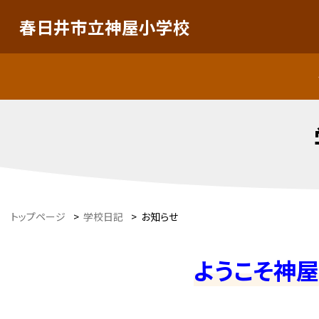
春日井市立神屋小学校
トップページ
>
学校日記
>
お知らせ
ようこそ神