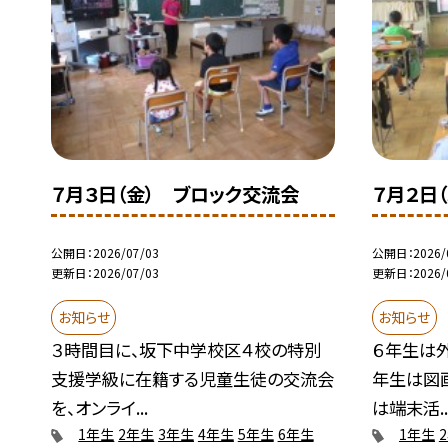
７月３日（金） ブロック交流会
７月２日
公開日
2026/07/03
公開日
2026/
更新日
2026/07/03
更新日
2026/
お知らせ
お知らせ
３時間目に、坂下中学校区４校の特別
６年生は
支援学級に在籍する児童生徒の交流会
年生は図
を、オンライ...
は端末活..
1年生
2年生
3年生
4年生
5年生
6年生
1年生