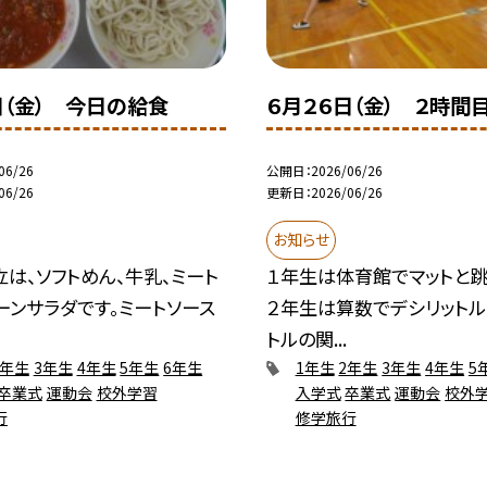
日（金） 今日の給食
６月２６日（金） ２時間
06/26
公開日
2026/06/26
06/26
更新日
2026/06/26
お知らせ
は、ソフトめん、牛乳、ミート
１年生は体育館でマットと跳
ーンサラダです。ミートソース
２年生は算数でデシリットル
トルの関...
2年生
3年生
4年生
5年生
6年生
1年生
2年生
3年生
4年生
5
卒業式
運動会
校外学習
入学式
卒業式
運動会
校外
行
修学旅行