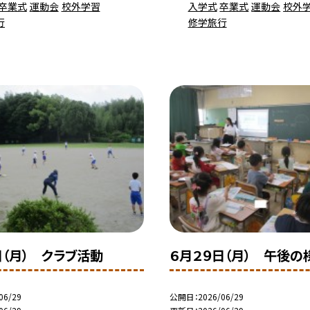
卒業式
運動会
校外学習
入学式
卒業式
運動会
校外
行
修学旅行
日（月） クラブ活動
６月２９日（月） 午後の
06/29
公開日
2026/06/29