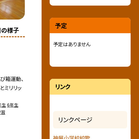
予定
目の様子
予定はありません
び箱運動、
リンク
とミリリッ
年生
6年生
学習
リンクページ
神屋小学校校歌