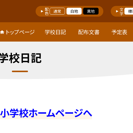
配色
文字
通常
白地
黒地
標
トップページ
学校日記
配布文書
予定表
学校日記
屋小学校ホームページへ