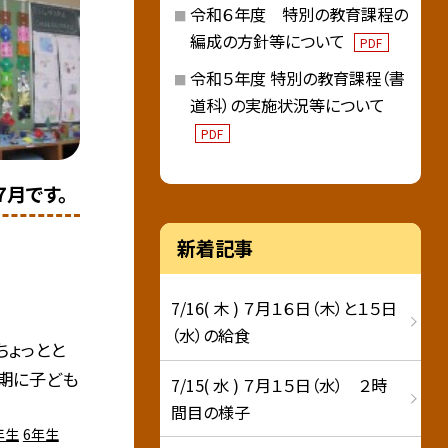
令和６年度 特別の教育課程の
編成の方針等について
PDF
令和５年度 特別の教育課程（書
道科）の実施状況等について
PDF
７月です。
新着記事
7/16( 木 ) ７月１６日（木）と１５日
（水）の給食
ちょっとと
期に子ども
7/15( 水 ) ７月１５日（水） ２時
間目の様子
年生
6年生