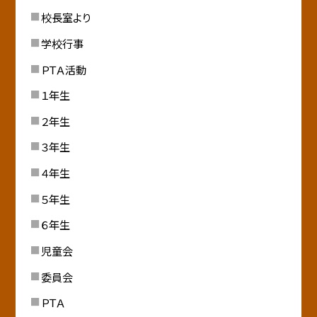
校長室より
学校行事
ＰＴＡ活動
１年生
２年生
３年生
４年生
５年生
６年生
児童会
委員会
ＰＴＡ