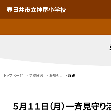
春日井市立神屋小学校
トップページ
>
学校日記
>
お知らせ
>
詳細
５月１１日（月）一斉見守り