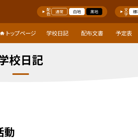
配色
文字
通常
白地
黒地
標
トップページ
学校日記
配布文書
予定表
学校日記
活動