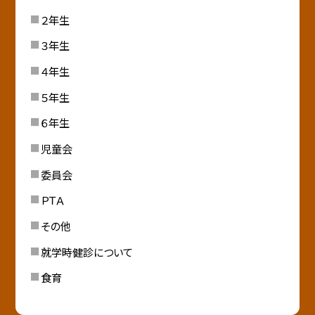
２年生
３年生
４年生
５年生
６年生
児童会
委員会
ＰＴＡ
その他
就学時健診について
食育