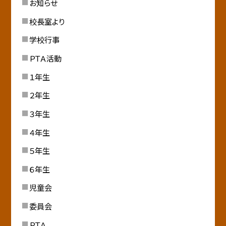
お知らせ
校長室より
学校行事
ＰＴＡ活動
１年生
２年生
３年生
４年生
５年生
６年生
児童会
委員会
ＰＴＡ