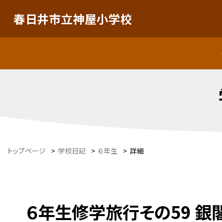
春日井市立神屋小学校
トップページ
>
学校日記
>
６年生
>
詳細
６年生修学旅行その59 銀