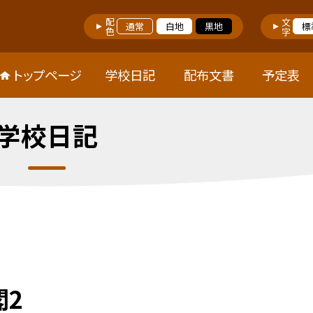
配色
文字
通常
白地
黒地
標
トップページ
学校日記
配布文書
予定表
学校日記
閣2