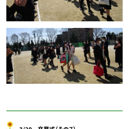
3/20 卒業式（その７）