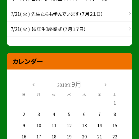
7/21( 火 ) 先生たちも学んでいます（７月２１日）
7/21( 火 ) 【６年生】終業式（７月１７日）
カレンダー
9月
2018年
日
月
火
水
木
金
土
1
2
3
4
5
6
7
8
9
10
11
12
13
14
15
16
17
18
19
20
21
22