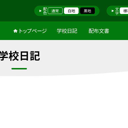
配色
文字
通常
白地
黒地
標
トップページ
学校日記
配布文書
学校日記