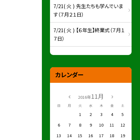
7/21( 火 ) 先生たちも学んでいま
す（７月２１日）
7/21( 火 ) 【６年生】終業式（７月１
７日）
カレンダー
11月
2016年
日
月
火
水
木
金
土
1
2
3
4
5
6
7
8
9
10
11
12
13
14
15
16
17
18
19