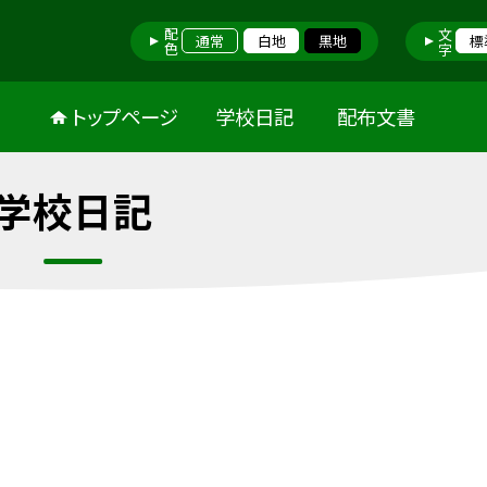
配色
文字
通常
白地
黒地
標
トップページ
学校日記
配布文書
学校日記