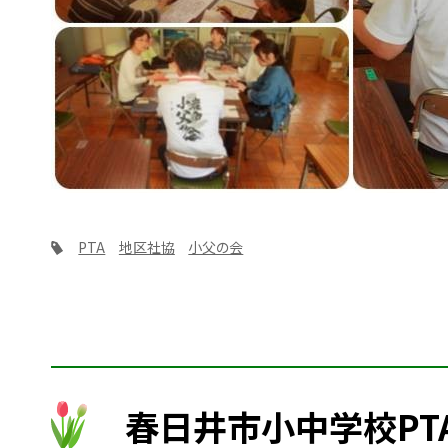
PTA
地区社協
小父の会
春日井市小中学校PT