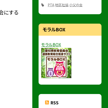
PTA
地区社協
小父の会
会にする
モラルBOX
モラルBOX
RSS