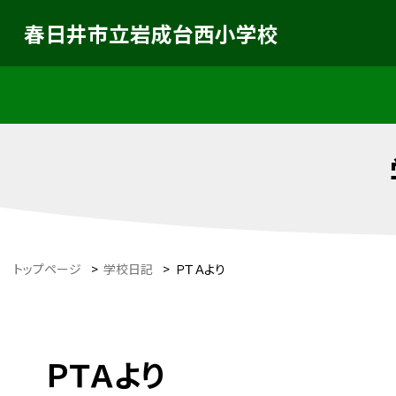
春日井市立岩成台西小学校
トップページ
>
学校日記
>
ＰＴＡより
ＰＴＡより