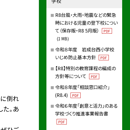
学校
R8台風・大雨・地震などの緊急
時における児童の登下校につい
て（保存版・R8 5月版）
PDF
(1 MB)
令和８年度 岩成台西小学校
いじめ防止基本方針
PDF
【R8】特別の教育課程の編成の
方針等について
PDF
令和８年度「相談窓口紹介」
(R8.4)
PDF
ろに倒れ
令和６年度「創意と活力」のある
した。あ
学校づくり推進事業報告書
PDF
、ぜひご