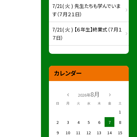
7/21( 火 ) 先生たちも学んでいま
す（７月２１日）
7/21( 火 ) 【６年生】終業式（７月１
７日）
カレンダー
8月
2026年
日
月
火
水
木
金
土
1
2
3
4
5
6
7
8
9
10
11
12
13
14
15