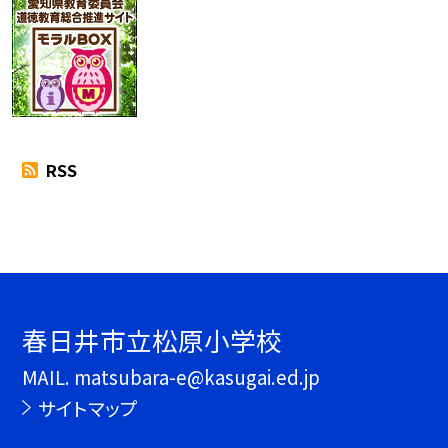
RSS
春日井市立松原小学校
MAIL. matsubara-e@kasugai.ed.jp
サイトマップ