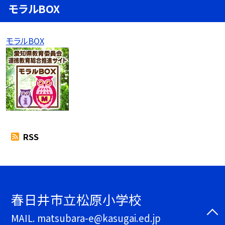
モラルBOX
モラルBOX
RSS
春日井市立松原小学校
MAIL. matsubara-e@kasugai.ed.jp