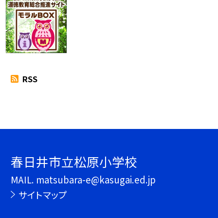
RSS
春日井市立松原小学校
MAIL. matsubara-e@kasugai.ed.jp
サイトマップ