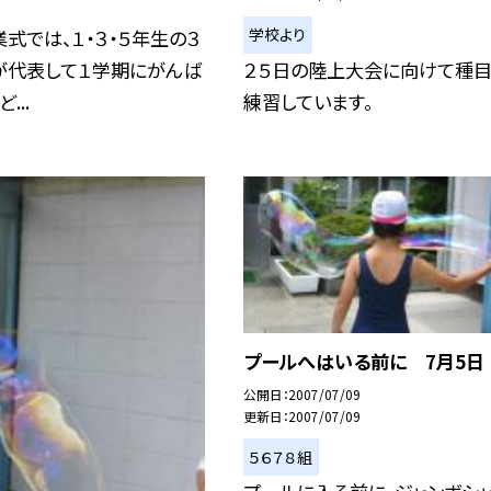
学校より
式では、１・３・５年生の３
が代表して１学期にがんば
２５日の陸上大会に向けて種
...
練習しています。
プールへはいる前に 7月5日
公開日
2007/07/09
更新日
2007/07/09
５６７８組