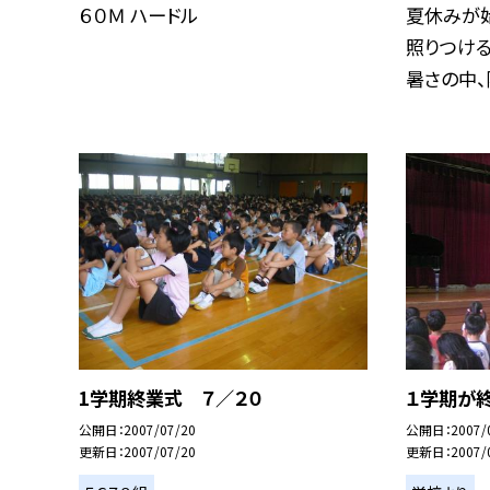
６０Ｍ ハードル
夏休みが
照りつける
暑さの中、陸
1学期終業式 ７／２０
１学期が終
公開日
2007/07/20
公開日
2007/
更新日
2007/07/20
更新日
2007/