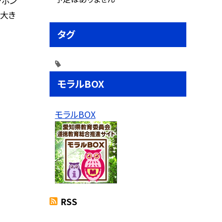
ャボン
も大き
タグ
モラルBOX
モラルBOX
RSS