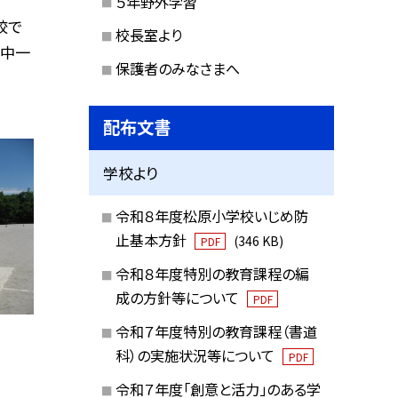
５年野外学習
校で
校長室より
い中一
保護者のみなさまへ
配布文書
学校より
令和８年度松原小学校いじめ防
止基本方針
(346 KB)
PDF
令和８年度特別の教育課程の編
成の方針等について
PDF
令和７年度特別の教育課程（書道
科）の実施状況等について
PDF
令和７年度「創意と活力」のある学