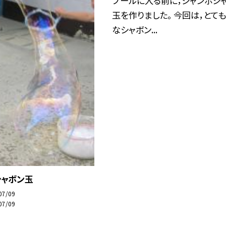
プールに入る前に，ジャンボシ
玉を作りました。 今回は，とて
なシャボン...
シャボン玉
07/09
07/09