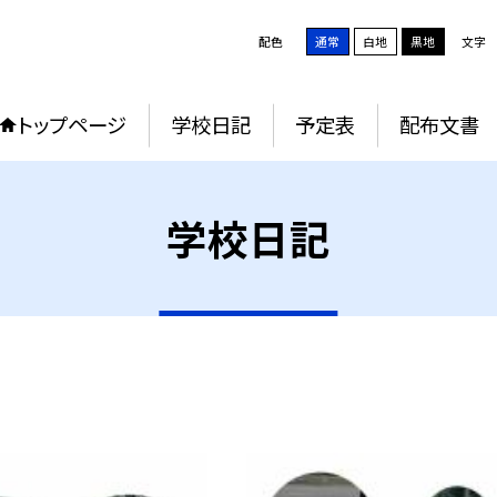
配色
通常
白地
黒地
文字
トップページ
学校日記
予定表
配布文書
学校日記