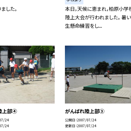
ました。
本日，天候に恵まれ，柏原小学
陸上大会が行われました。 暑
生懸命練習をし...
陸上部④
がんばれ陸上部③
07/24
公開日
2007/07/24
07/24
更新日
2007/07/24