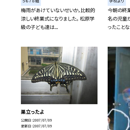
５６７８組
学校より
梅雨があけていないせいか，比較的
今朝の終業
涼しい終業式になりました。 松原学
名の児童
級の子ども達は...
ったことなど
巣立ったよ
公開日
2007/07/09
更新日
2007/07/09