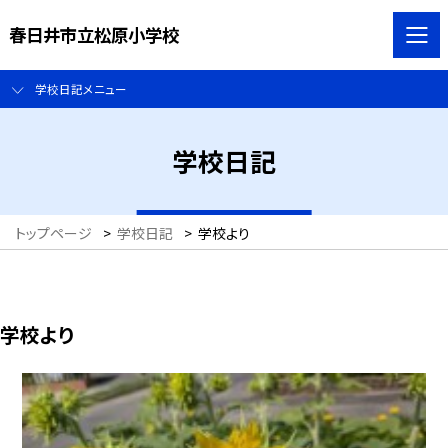
春日井市立松原小学校
学校日記メニュー
学校日記
トップページ
>
学校日記
>
学校より
学校より