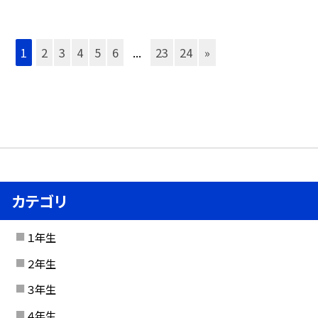
1
2
3
4
5
6
...
23
24
»
カテゴリ
１年生
２年生
３年生
４年生