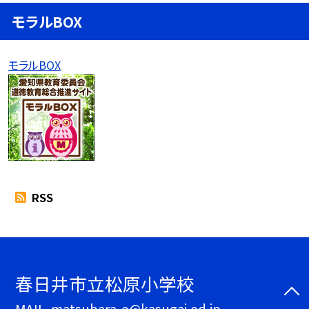
モラルBOX
モラルBOX
RSS
春日井市立松原小学校
MAIL. matsubara-e@kasugai.ed.jp