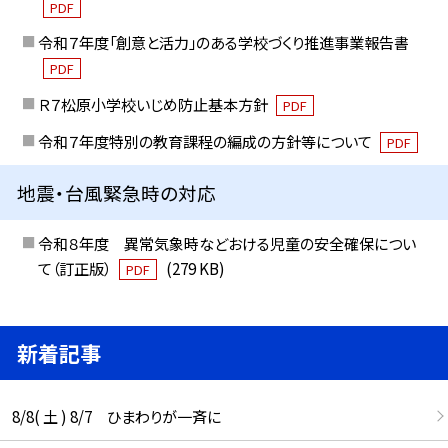
PDF
令和７年度「創意と活力」のある学校づくり推進事業報告書
PDF
Ｒ７松原小学校いじめ防止基本方針
PDF
令和７年度特別の教育課程の編成の方針等について
PDF
地震・台風緊急時の対応
令和８年度 異常気象時などおける児童の安全確保につい
て（訂正版）
(279 KB)
PDF
新着記事
8/8( 土 ) 8/7 ひまわりが一斉に