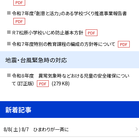
PDF
令和７年度「創意と活力」のある学校づくり推進事業報告書
PDF
Ｒ７松原小学校いじめ防止基本方針
PDF
令和７年度特別の教育課程の編成の方針等について
PDF
地震・台風緊急時の対応
令和８年度 異常気象時などおける児童の安全確保につい
て（訂正版）
(279 KB)
PDF
新着記事
8/8( 土 ) 8/7 ひまわりが一斉に