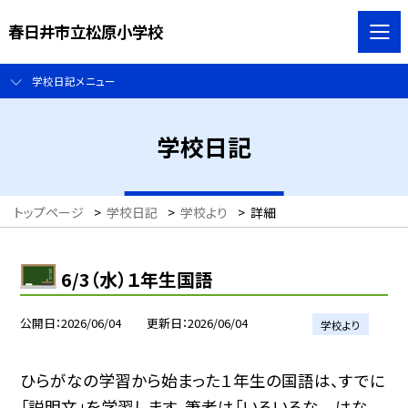
春日井市立松原小学校
学校日記メニュー
学校日記
トップページ
>
学校日記
>
学校より
>
詳細
6/3（水）１年生国語
公開日
2026/06/04
更新日
2026/06/04
学校より
ひらがなの学習から始まった１年生の国語は、すでに
「説明文」を学習します。筆者は「いろいろな はな