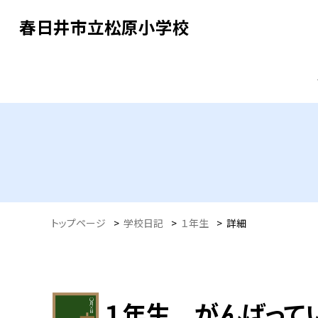
春日井市立松原小学校
トップページ
>
学校日記
>
１年生
>
詳細
１年生 がんばって