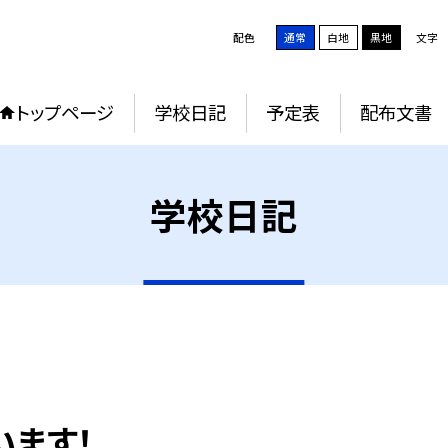
配色
通常
白地
黒地
文字
トップページ
学校日記
予定表
配布文書
学校日記
います！