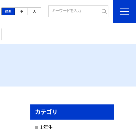
標準
中
大
カテゴリ
１年生