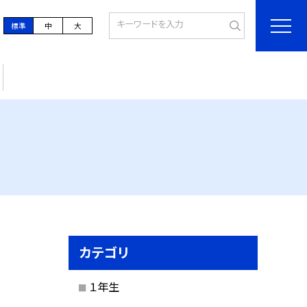
標準
中
大
カテゴリ
１年生