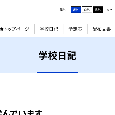
配色
通常
白地
黒地
文字
トップページ
学校日記
予定表
配布文書
学校日記
学んでいます