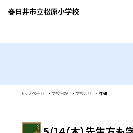
春日井市立松原小学校
トップページ
>
学校日記
>
学校より
>
詳細
5/14（木）先生方も