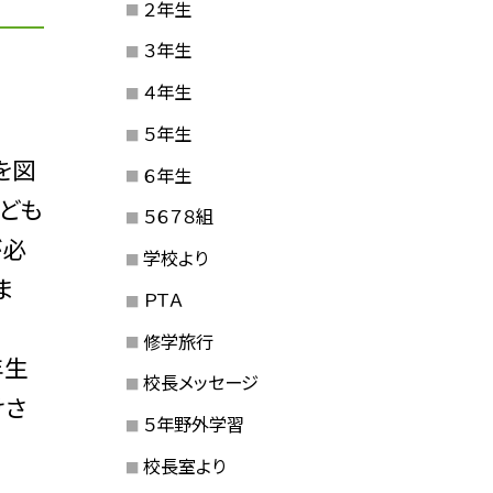
２年生
３年生
４年生
５年生
を図
６年生
ども
５６７８組
が必
学校より
ま
ＰＴＡ
修学旅行
年生
校長メッセージ
けさ
５年野外学習
校長室より