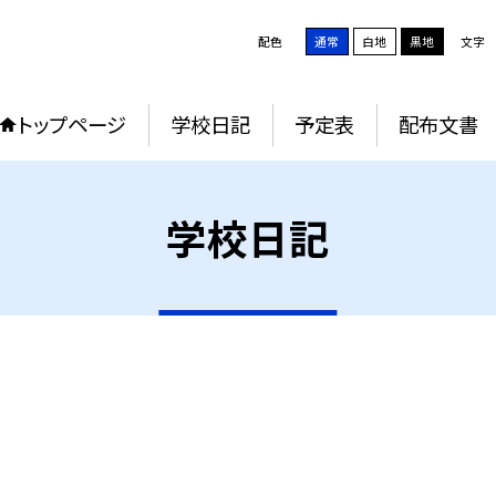
配色
通常
白地
黒地
文字
トップページ
学校日記
予定表
配布文書
学校日記