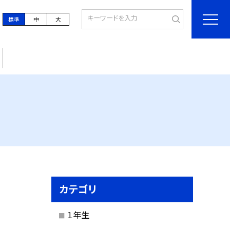
標準
中
大
カテゴリ
１年生