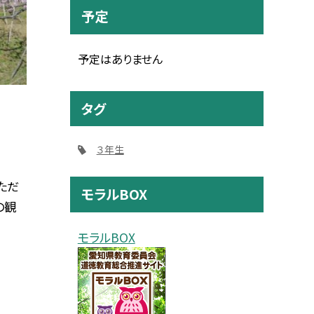
予定
予定はありません
タグ
３年生
ただ
モラルBOX
の観
モラルBOX