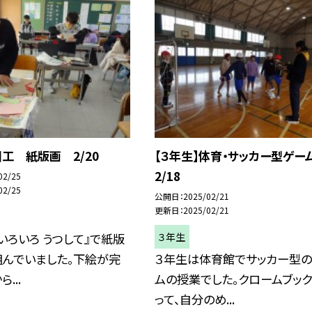
図工 紙版画 2/20
【３年生】体育・サッカー型ゲ
2/18
02/25
02/25
公開日
2025/02/21
更新日
2025/02/21
３年生
いろいろ うつして』で紙版
組んでいました。下絵が完
３年生は体育館でサッカー型
...
ムの授業でした。クロームブッ
って、自分のめ...