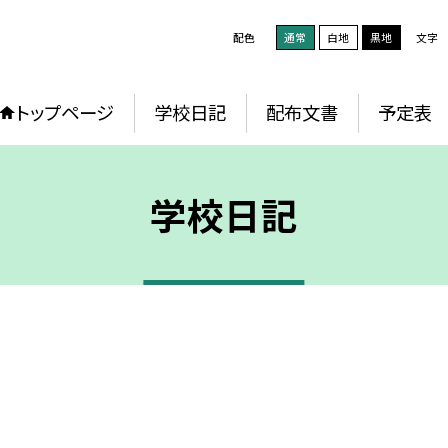
配色
通常
白地
黒地
文字
トップページ
学校日記
配布文書
予定表
学校日記