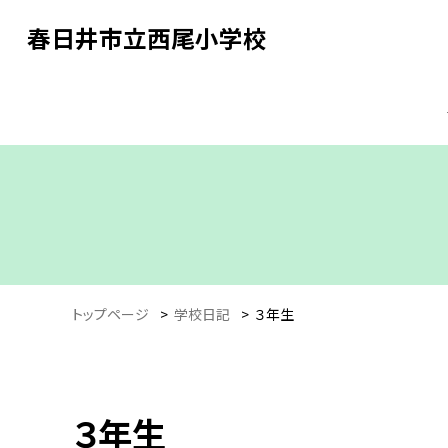
春日井市立西尾小学校
トップページ
>
学校日記
>
３年生
３年生