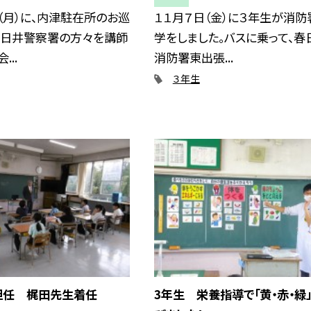
（月）に、内津駐在所のお巡
１１月７日（金）に３年生が消防
春日井警察署の方々を講師
学をしました。バスに乗って、春
...
消防署東出張...
３年生
担任 梶田先生着任
3年生 栄養指導で「黄・赤・緑