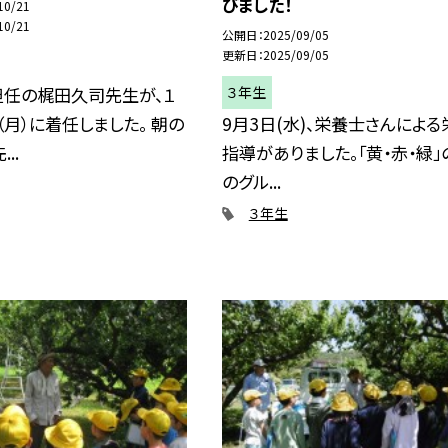
びました！
10/21
10/21
公開日
2025/09/05
更新日
2025/09/05
３年生
担任の梶田久司先生が、１
（月）に着任しました。 朝の
9月3日(水)、栄養士さんによる
..
指導がありました。「黄・赤・緑」
のグル...
３年生