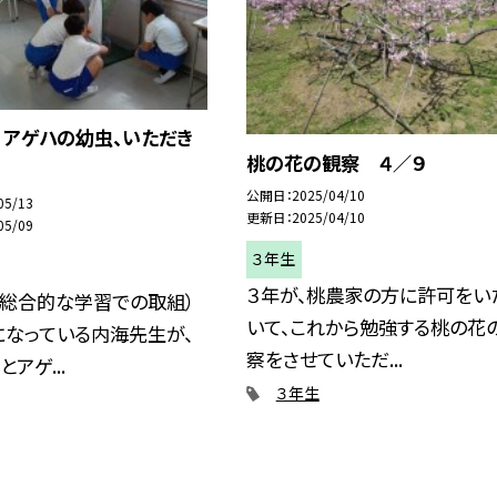
 アゲハの幼虫、いただき
桃の花の観察 ４／９
公開日
2025/04/10
05/13
更新日
2025/04/10
05/09
３年生
３年が、桃農家の方に許可をい
（総合的な学習での取組）
いて、これから勉強する桃の花
になっている内海先生が、
察をさせていただ...
アゲ...
３年生