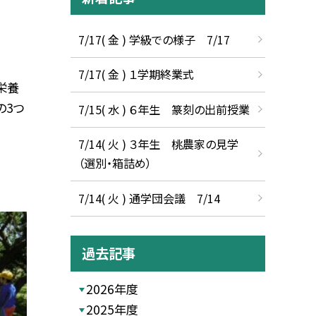
7/17( 金 ) 学級での様子 7/17
7/17( 金 ) １学期終業式
栄養
の3つ
7/15( 水 ) ６年生 篆刻の出前授業
7/14( 火 ) ３年生 桃農家の見学
（選別・箱詰め）
7/14( 火 ) 通学団会議 7/14
過去記事
2026年度
2025年度