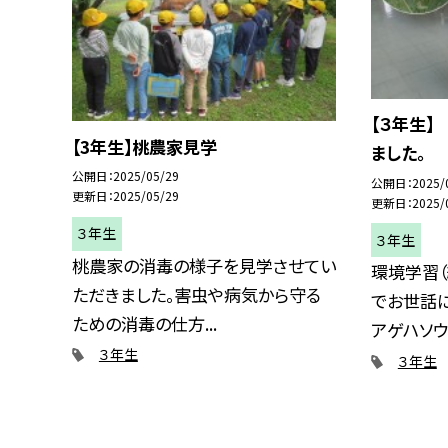
【３年生】
【3年生】桃農家見学
ました。
公開日
2025/05/29
公開日
2025/
更新日
2025/05/29
更新日
2025/
３年生
３年生
桃農家の消毒の様子を見学させてい
環境学習
ただきました。害虫や病気から守る
でお世話
ための消毒の仕方...
アゲハソウと
３年生
３年生