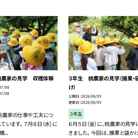
桃農家の見学 収穫体験
３年生 桃農家の見学（摘果・
け）
07/08
07/08
公開日
2026/06/05
更新日
2026/06/05
３年生
桃農家の仕事や工夫につ
ています。 ７月８日（水）に
６月５日（金）に、桃農家の見学
...
きました。 今回は、摘果と袋か