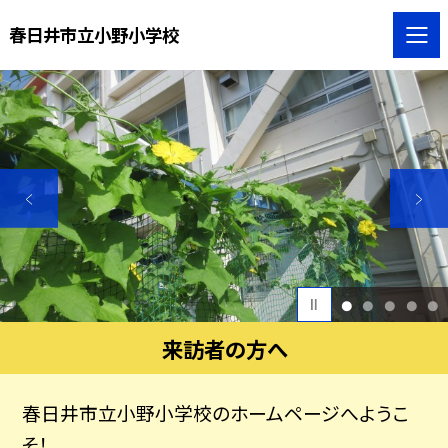
春日井市立小野小学校
1
2
3
4
5
来訪者の方へ
春日井市立小野小学校のホームページへようこ
そ！