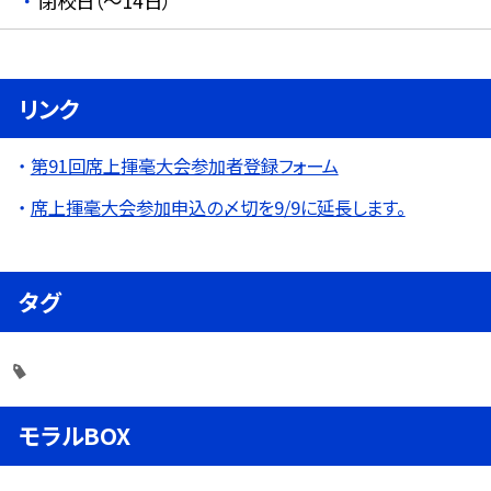
閉校日（～14日）
リンク
第91回席上揮毫大会参加者登録フォーム
席上揮毫大会参加申込の〆切を9/9に延長します。
タグ
モラルBOX