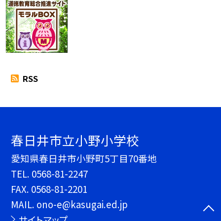
RSS
春日井市立小野小学校
愛知県春日井市小野町5丁目70番地
TEL.
0568-81-2247
FAX. 0568-81-2201
MAIL. ono-e@kasugai.ed.jp
サイトマップ