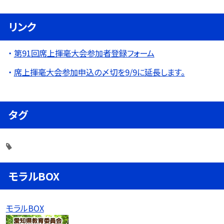
リンク
第91回席上揮毫大会参加者登録フォーム
席上揮毫大会参加申込の〆切を9/9に延長します。
タグ
モラルBOX
モラルBOX