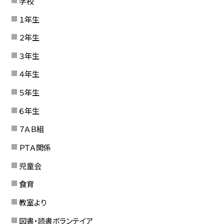
学校
１年生
２年生
３年生
４年生
５年生
６年生
７ＡＢ組
ＰＴＡ関係
児童会
食育
教室より
図書・読書ボランテイア