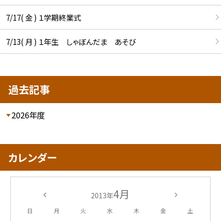
7/17( 金 ) １学期終業式
7/13( 月 ) １年生 しゃぼんだま あそび
過去記事
2026年度
カレンダー
4月
2013年
日
月
火
水
木
金
土