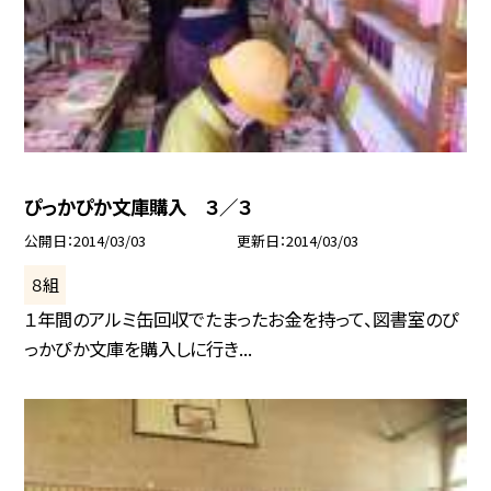
ぴっかぴか文庫購入 ３／３
公開日
2014/03/03
更新日
2014/03/03
８組
１年間のアルミ缶回収でたまったお金を持って、図書室のぴ
っかぴか文庫を購入しに行き...