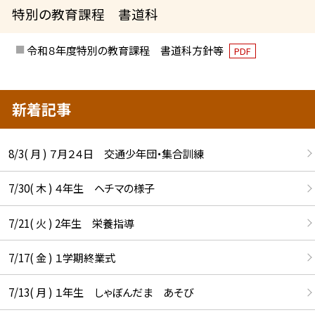
特別の教育課程 書道科
令和８年度特別の教育課程 書道科方針等
PDF
新着記事
8/3( 月 ) ７月２４日 交通少年団・集合訓練
7/30( 木 ) ４年生 ヘチマの様子
7/21( 火 ) 2年生 栄養指導
7/17( 金 ) １学期終業式
7/13( 月 ) １年生 しゃぼんだま あそび