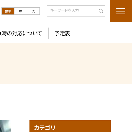
標準
中
大
急時の対応について
予定表
カテゴリ