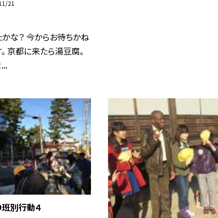
11/21
かな？ 今からお待ちかね
。 京都に来たら湯豆腐。
..
９班別行動４