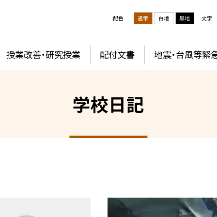
配色
通常
白地
黒地
文字
授業改善・研究授業
配付文書
地震・台風等緊
学校日記