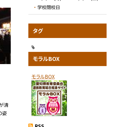
学校閉校日
タグ
モラルBOX
モラルBOX
が清
の姿
RSS