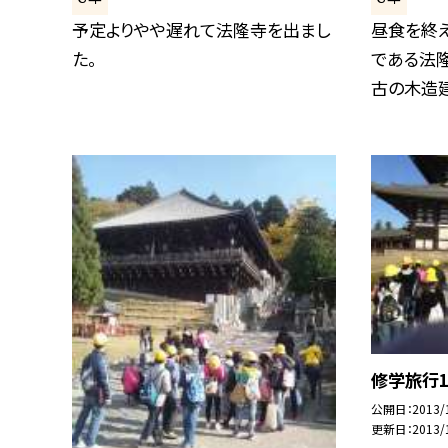
予定よりやや遅れて法隆寺を出まし
昼食を終
た。
である法隆
古の木造建
修学旅行1
公開日
2013/
更新日
2013/