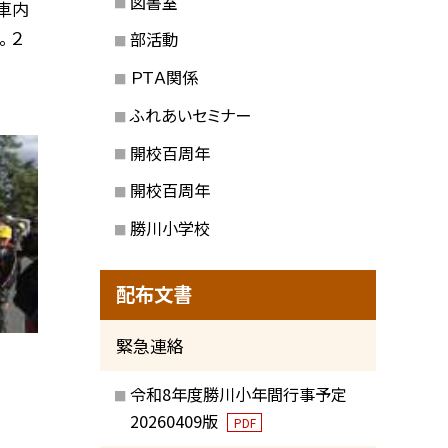
図書室
車内
 ２
部活動
ＰＴＡ関係
ふれあいセミナー
開校百周年
開校百周年
勝川小学校
配布文書
緊急連絡
令和8年度勝川小年間行事予定
20260409版
PDF