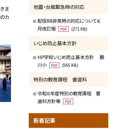
地震・台風緊急時の対応
きま
由のカ
配信R8非常時の対応について６
月改訂版
(271 KB)
PDF
いじめ防止基本方針
HP学校いじめ防止基本方針 勝
川小
(565 KB)
PDF
特別の教育課程 書道科
令和８年度特別の教育課程 書
道科方針等
PDF
新着記事