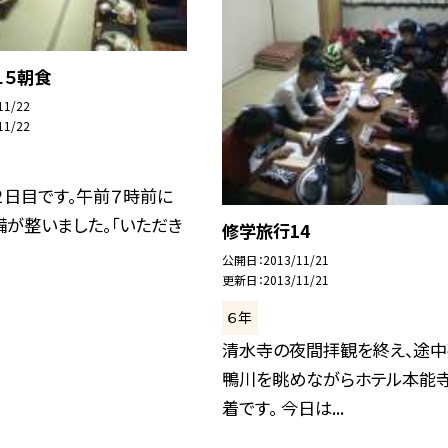
１５朝食
11/22
11/22
２日目です。午前７時前に
が整いました。「いただき
修学旅行14
公開日
2013/11/21
更新日
2013/11/21
６年
清水寺の夜間拝観を終え、途中
鴨川を眺めながらホテル本能
着です。 今日は...