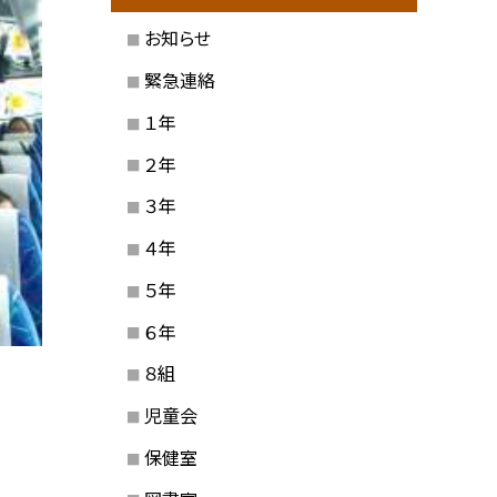
お知らせ
緊急連絡
１年
２年
３年
４年
５年
６年
８組
児童会
保健室