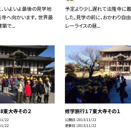
え、いよいよ最後の見学地
予定より少し遅れて法隆寺に着
寺へ向かいます。 世界最
した。見学の前に、おかわり自
築で...
レーライスの昼...
8東大寺その２
修学旅行１７東大寺その１
11/22
公開日
2013/11/22
11/22
更新日
2013/11/22