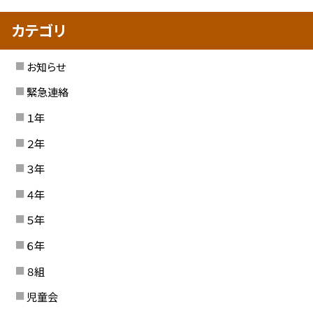
カテゴリ
お知らせ
緊急連絡
１年
２年
３年
４年
５年
６年
８組
児童会