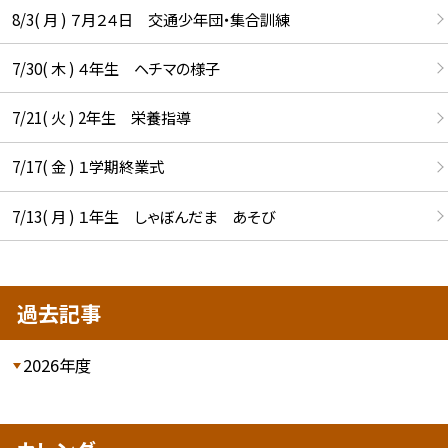
8/3( 月 ) ７月２４日 交通少年団・集合訓練
7/30( 木 ) ４年生 ヘチマの様子
7/21( 火 ) 2年生 栄養指導
7/17( 金 ) １学期終業式
7/13( 月 ) １年生 しゃぼんだま あそび
過去記事
2026年度